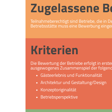
Zugelassene B
Teilnahmeberechtigt sind Betriebe, die i
Betriebsstätte muss eine Bewerbung einge
Kriterien
Die Bewertung der Betriebe erfolgt in erste
ausgewogenes Zusammenspiel der folgende
Gästeerlebnis und Funktionalität
Architektur und Gestaltung/Design
Konzeptoriginalität
Betriebsperspektive