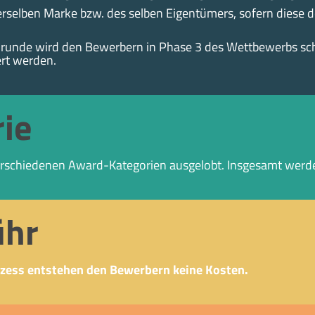
rselben Marke bzw. des selben Eigentümers, sofern diese 
lrunde wird den Bewerbern in Phase 3 des Wettbewerbs schr
ert werden.
ie
rschiedenen Award-Kategorien ausgelobt. Insgesamt werde
ühr
zess entstehen den Bewerbern keine Kosten.