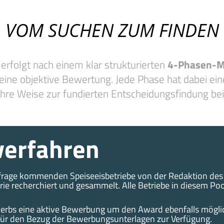
VOM SUCHEN ZUM FINDEN
 erfolgt nach einem klar strukturierten
4-Phasen-M
 eine objektive Bewertung. Jede Phase hat dabei ei
ihre Weise zur fundierten Entscheidungsfindung bei
erfahren
frage kommenden Speiseeisbetriebe von der Redaktion des
rie recherchiert und gesammelt. Alle Betriebe in diesem Po
werbs eine aktive Bewerbung um den Award ebenfalls mögli
 für den Bezug der Bewerbungsunterlagen zur Verfügung.