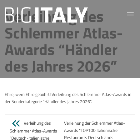
Verleihung des
Toggl
navig
Schlemmer Atlas-
Awards “Händler
des Jahres 2026”
Ehre, wem Ehre gebührt! Verleihung des Schlemmer Atlas-Awards in
der Sonderkategorie “Händler des Jahres 2026”.
Beitragsnavigation
Verleihung des
Verleihung der Schlemmer Atlas-
Awards “TOP100 Italienische
Schlemmer Atlas-Awards
Restaurants Deutschlands
“Deutsch-Italienische