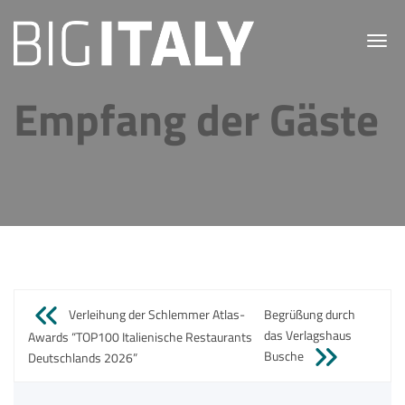
Toggl
navig
Empfang der Gäste
Beitragsnavigation
Verleihung der Schlemmer Atlas-
Begrüßung durch
das Verlagshaus
Awards “TOP100 Italienische Restaurants
Busche
Deutschlands 2026”